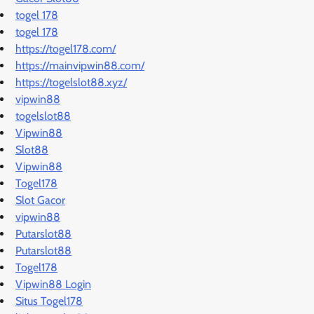
togel 178
togel 178
https://togel178.com/
https://mainvipwin88.com/
https://togelslot88.xyz/
vipwin88
togelslot88
Vipwin88
Slot88
Vipwin88
Togel178
Slot Gacor
vipwin88
Putarslot88
Putarslot88
Togel178
Vipwin88 Login
Situs Togel178