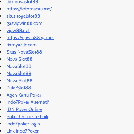
link novaslot88
https://totomacau.me/
situs togelslot88
gasvipwin88.com
vipw88.net
https://vipwin88.games
fixmyacllc.com
Situs NovaSlot88
Nova Slot88
NovaSlot88
NovaSlot88
Nova Slot88
PutarSlot88
Agen Kartu Poker
Indo7Poker Alternatif
IDN Poker Online
Poker Online Terbaik
indo7poker login
Link Indo7Poker