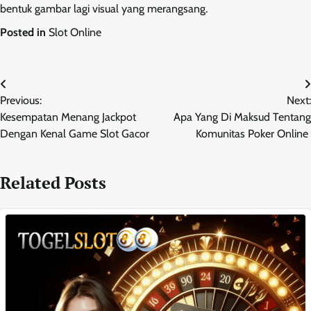
bentuk gambar lagi visual yang merangsang.
Posted in
Slot Online
Navigasi
Previous:
Next:
pos
Kesempatan Menang Jackpot
Apa Yang Di Maksud Tentang
Dengan Kenal Game Slot Gacor
Komunitas Poker Online
Related Posts