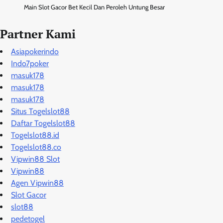
Main Slot Gacor Bet Kecil Dan Peroleh Untung Besar
Partner Kami
Asiapokerindo
Indo7poker
masuk178
masuk178
masuk178
Situs Togelslot88
Daftar Togelslot88
Togelslot88.id
Togelslot88.co
Vipwin88 Slot
Vipwin88
Agen Vipwin88
Slot Gacor
slot88
pedetogel