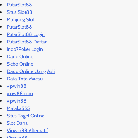
PutarSlot88
Situs Slot88
Mahjong Slot
PutarSlot88
PutarSlot88 Login
PutarSlot88 Daftar
Indo7Poker Login
Dadu Online
Sicbo Online
Dadu Online Uang Asli
Data Toto Macau
vipwin88
vipw88.com
vipwin88
Malaka555
Situs Togel Online
Slot Dana
Vipwin88 Alternatif
Vipwin88