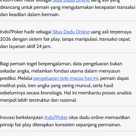
dirancang untuk pemain yang mengutamakan kecepatan transaksi
dan keadilan dalam bermain.
Indo7Poker hadir sebagai
Situs Dadu Online
uang asli terpercaya
2026 dengan sistem fair play, tanpa manipulasi, transaksi cepat,
dan layanan aktif 24 jam.
Bagi pemain togel berpengalaman, data pengeluaran bukan
sekadar angka, melainkan fondasi utama dalam menyusun
prediksi. Melalui
pengeluaran toto macau hari ini
, pemain dapat
melihat pola, tren angka yang sering muncul, serta hasil
sebelumnya secara kronologis. Hal ini membantu proses analisis
menjadi lebih terstruktur dan rasional.
Inovasi berkelanjutan
Indo7Poker
situs dadu online memastikan
prinsip fair play diterapkan konsisten sepanjang permainan.