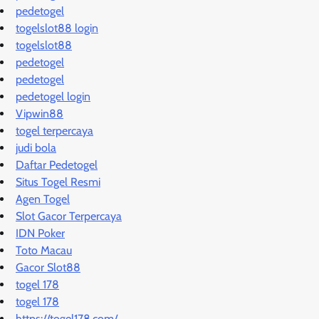
pedetogel
togelslot88 login
togelslot88
pedetogel
pedetogel
pedetogel login
Vipwin88
togel terpercaya
judi bola
Daftar Pedetogel
Situs Togel Resmi
Agen Togel
Slot Gacor Terpercaya
IDN Poker
Toto Macau
Gacor Slot88
togel 178
togel 178
https://togel178.com/