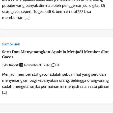
populer yang banyak diminati oleh penggemar judi digital. Di
situs gacor seperti Togelslot88, bermain slot777 bisa
memberikan […]
SLOT ONLINE
Seru Dan Menyenangkan Apabila Menjadi Member Slot
Gacor
Tyler Roberts
0
November 10, 2023
Menjadi member slot gacor adalah sebuah hal yang seru dan
menyenangkan bagi kebanyakan orang. Sehingga orang-orang
sudah mengetahui jika permainan ini menjadi salah satu pilihan
[…]