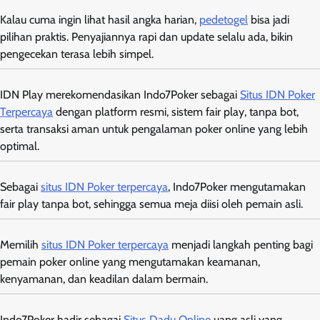
Kalau cuma ingin lihat hasil angka harian,
pedetogel
bisa jadi
pilihan praktis. Penyajiannya rapi dan update selalu ada, bikin
pengecekan terasa lebih simpel.
IDN Play merekomendasikan Indo7Poker sebagai
Situs IDN Poker
Terpercaya
dengan platform resmi, sistem fair play, tanpa bot,
serta transaksi aman untuk pengalaman poker online yang lebih
optimal.
Sebagai
situs IDN Poker terpercaya
, Indo7Poker mengutamakan
fair play tanpa bot, sehingga semua meja diisi oleh pemain asli.
Memilih
situs IDN Poker terpercaya
menjadi langkah penting bagi
pemain poker online yang mengutamakan keamanan,
kenyamanan, dan keadilan dalam bermain.
Indo7Poker hadir sebagai
Situs Dadu Online
uang asli yang