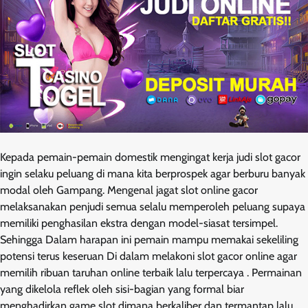
Kepada pemain-pemain domestik mengingat kerja judi slot gacor
ingin selaku peluang di mana kita berprospek agar berburu banyak
modal oleh Gampang. Mengenal jagat slot online gacor
melaksanakan penjudi semua selalu memperoleh peluang supaya
memiliki penghasilan ekstra dengan model-siasat tersimpel.
Sehingga Dalam harapan ini pemain mampu memakai sekeliling
potensi terus keseruan Di dalam melakoni slot gacor online agar
memilih ribuan taruhan online terbaik lalu terpercaya . Permainan
yang dikelola reflek oleh sisi-bagian yang formal biar
menghadirkan game slot dimana berkaliber dan termantap lalu