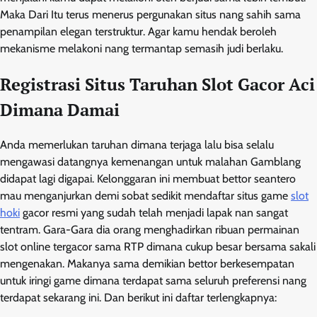
Maka Dari Itu terus menerus pergunakan situs nang sahih sama
penampilan elegan terstruktur. Agar kamu hendak beroleh
mekanisme melakoni nang termantap semasih judi berlaku.
Registrasi Situs Taruhan Slot Gacor Aci
Dimana Damai
Anda memerlukan taruhan dimana terjaga lalu bisa selalu
mengawasi datangnya kemenangan untuk malahan Gamblang
didapat lagi digapai. Kelonggaran ini membuat bettor seantero
mau menganjurkan demi sobat sedikit mendaftar situs game
slot
hoki
gacor resmi yang sudah telah menjadi lapak nan sangat
tentram. Gara-Gara dia orang menghadirkan ribuan permainan
slot online tergacor sama RTP dimana cukup besar bersama sakali
mengenakan. Makanya sama demikian bettor berkesempatan
untuk iringi game dimana terdapat sama seluruh preferensi nang
terdapat sekarang ini. Dan berikut ini daftar terlengkapnya: